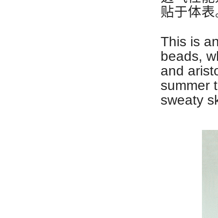
贴于体表
This is 
beads, wh
and aris
summer to
sweaty sk