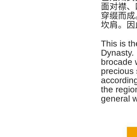
面对襟、
穿缀而成
坎肩。因
This is t
Dynasty. 
brocade w
precious 
according
the regio
general 