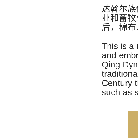
达斡尔族
业和畜牧
后，棉布
This is a
and embro
Qing Dyna
tradition
Century t
such as s