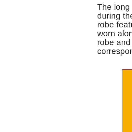
The long 
during th
robe feat
worn alon
robe and
correspon