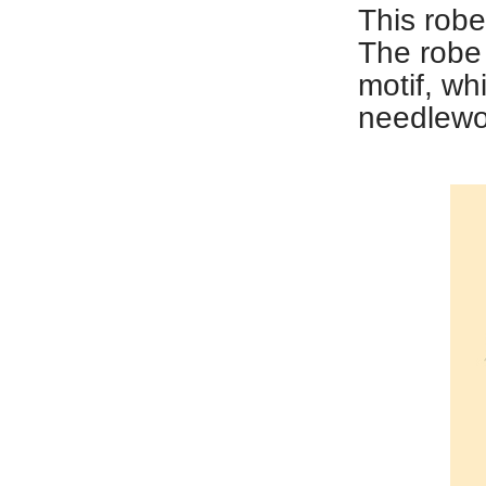
This rob
The robe 
motif, wh
needlewor