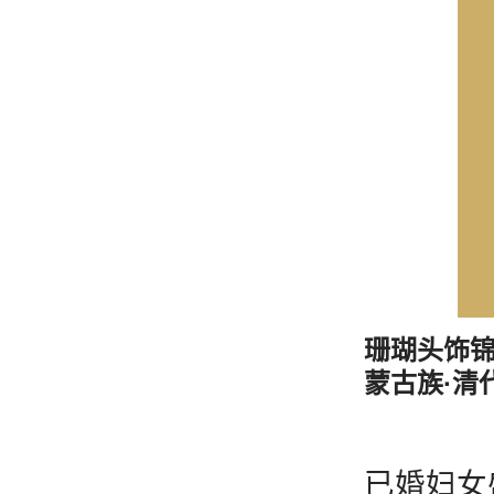
珊瑚头饰
蒙古族·清
已婚妇女