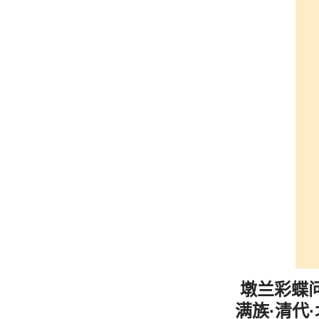
墩兰彩蝶
满族·清代