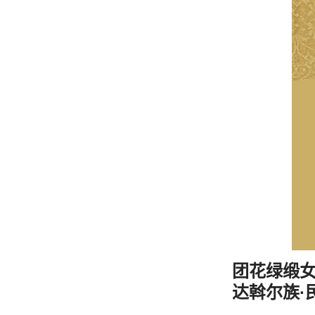
团花绿缎
达斡尔族·