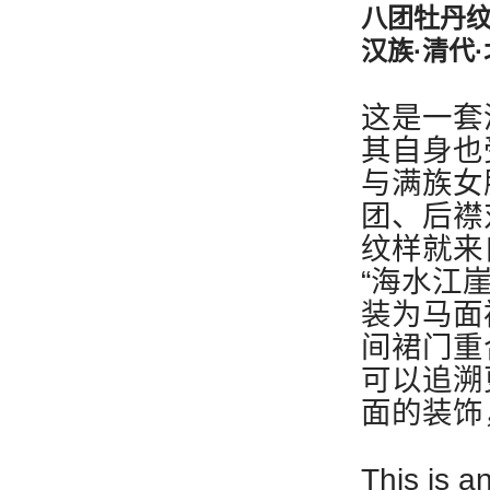
八团牡丹
汉族·清代
这是一套
其自身也
与满族女
团、后襟
纹样就来
“海水江
装为马面
间裙门重
可以追溯
面的装饰
This is a