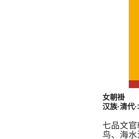
女朝褂
汉族·清代
七品文官
鸟、海水