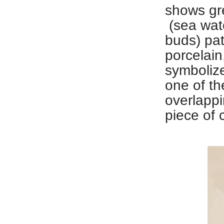
shows gre
(sea wate
buds) pat
porcelain
symbolize
one of th
overlappi
piece of c