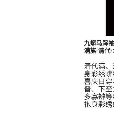
九蟒马蹄
满族·清代
清代满、
身彩绣蟒
喜庆日穿
晋、下至
多寡辨等
袍身彩绣