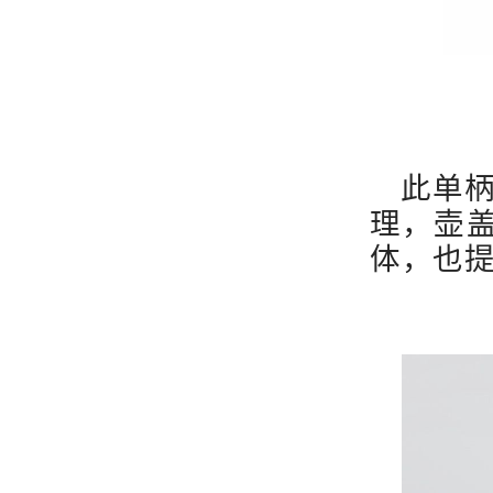
鎏金
宽2
此单
理，壶
体，也