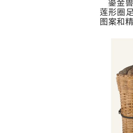
鎏金
莲形圈
图案和